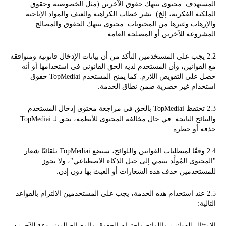
المستهدف. محتوى ينتهك حقوق الآخرين (مثل الخصوصية وحقوق
الملكية الفكرية، إلخ). نشر خطاب الكراهية والعنف والمواد الإباحية
والإرهاب وغيرها من المحتويات. محتوى ينتهك الحقوق والمصالح
المشروعة للآخرين أو المصلحة العامة.
2.2 يجب على المستخدمين التأكد من أن بيانات الإدخال قانونية ومتوافقة
مع القوانين، وأن المستخدم لديه الحق القانوني في استخدامها أو أنه
حصل على التفويض اللازم. كما يمنح المستخدم TopMediai حقوق
استخدام غير حصرية ضمن نطاق الخدمة.
2.3 تحتفظ TopMediai بالحق في مراجعة محتوى إدخال المستخدم
والنتائج الناتجة. في حال مخالفة المحتوى للأنظمة، يحق لـ TopMediai
حذفه أو حظره.
2.4 وفقًا لمتطلبات القوانين واللوائح، ستضع TopMediai تلقائيًا شعار
"المحتوى المُولَّد ينتمي إلى جيل الذكاء الاصطناعي"، ولا يجوز
للمستخدمين حذف هذه الشعارات أو العبث بها دون إذن.
2.5 عند استخدام هذه الخدمة، يجب على المستخدمين الالتزام بالقواعد
التالية:
الامتثال للقوانين واللوائح واحترام الحقوق والمصالح المشروعة للآخرين.