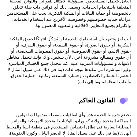
العادل يتحمل المستخدمون مسؤولية الامتثال للقوانين واللوائح المحلية
المتعلقة باستخدام الخدمات. ويشمل ذلك أي قوانين ذات صلة تتعلق
بالخصوصية أو حماية البيانات أو الملكية الفكرية. يجب على المستخدمين
مراعاة حماية خصوصيتهم وخصوصية الآخرين عند استخدام الخدمات،
والالتزام بجميع المعايير الأخلاقية والمعنوية المعمول بها.
أنت تُقرّ وتتعهد بأن استخدامك للخدمة لن يُشكّل انتهاكًا لحقوق الملكية
الفكرية، أو حقوق الصورة، أو حقوق السمعة، أو حقوق الشرف، أو
حقوق الاسم، أو حقوق الخصوصية، أو حقوق المعلومات الشخصية، أو
أي حقوق ومصالح مشروعة أخرى لأي شخص. وإلا، فإنك تتحمل مخاطر
الانتهاك والمسؤوليات المترتبة عليه. كما تتحمل جميع الخسائر المباشرة
وغير المباشرة التي نتكبدها نتيجة لذلك (بما في ذلك على سبيل المثال لا
الحصر، الخسائر الاقتصادية، وخسارة السمعة، وتكاليف حماية الحقوق،
وأتعاب المحاماة، وما إلى ذلك).
القانون الحاكم
تخضع شروط الخدمة هذه وأي اتفاقيات منفصلة نقدمها لك لقوانين
المملكة المتحدة وولاية كولورادو بالولايات المتحدة الأمريكية والقوانين
المحلية السارية في نطاق اختصاص المستخدم في منطقة آسيا والمحيط
الهادئ (بما في ذلك على سبيل المثال لا الحصر اليابان وكوريا الجنوبية)،