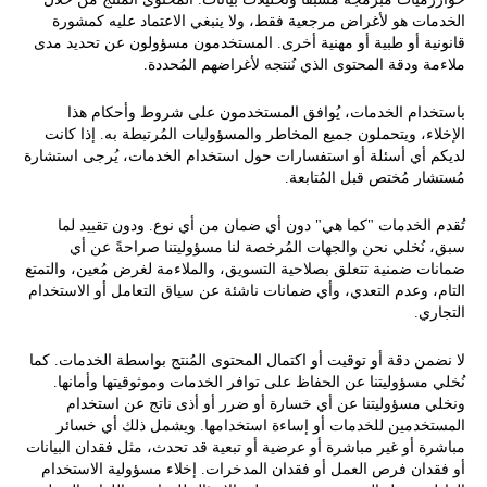
الخدمات هو لأغراض مرجعية فقط، ولا ينبغي الاعتماد عليه كمشورة
قانونية أو طبية أو مهنية أخرى. المستخدمون مسؤولون عن تحديد مدى
ملاءمة ودقة المحتوى الذي نُنتجه لأغراضهم المُحددة.
باستخدام الخدمات، يُوافق المستخدمون على شروط وأحكام هذا
الإخلاء، ويتحملون جميع المخاطر والمسؤوليات المُرتبطة به. إذا كانت
لديكم أي أسئلة أو استفسارات حول استخدام الخدمات، يُرجى استشارة
مُستشار مُختص قبل المُتابعة.
تُقدم الخدمات "كما هي" دون أي ضمان من أي نوع. ودون تقييد لما
سبق، نُخلي نحن والجهات المُرخصة لنا مسؤوليتنا صراحةً عن أي
ضمانات ضمنية تتعلق بصلاحية التسويق، والملاءمة لغرض مُعين، والتمتع
التام، وعدم التعدي، وأي ضمانات ناشئة عن سياق التعامل أو الاستخدام
التجاري.
لا نضمن دقة أو توقيت أو اكتمال المحتوى المُنتج بواسطة الخدمات. كما
نُخلي مسؤوليتنا عن الحفاظ على توافر الخدمات وموثوقيتها وأمانها.
ونخلي مسؤوليتنا عن أي خسارة أو ضرر أو أذى ناتج عن استخدام
المستخدمين للخدمات أو إساءة استخدامها. ويشمل ذلك أي خسائر
مباشرة أو غير مباشرة أو عرضية أو تبعية قد تحدث، مثل فقدان البيانات
أو فقدان فرص العمل أو فقدان المدخرات. إخلاء مسؤولية الاستخدام