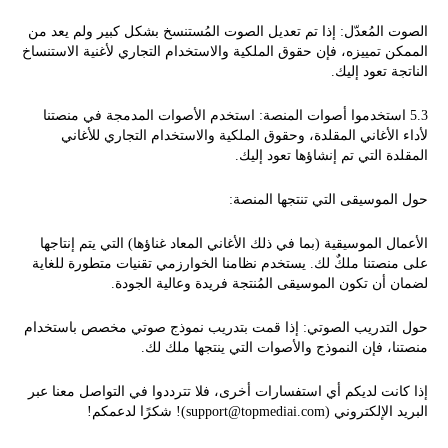
الصوت المُعدّل: إذا تم تعديل الصوت المُستنسخ بشكل كبير ولم يعد من
الممكن تمييزه، فإن حقوق الملكية والاستخدام التجاري لأغنية الاستنساخ
الناتجة تعود إليك.
5.3 استخدموا أصوات المنصة: استخدم الأصوات المدمجة في منصتنا
لأداء الأغاني المقلدة، وحقوق الملكية والاستخدام التجاري للأغاني
المقلدة التي تم إنشاؤها تعود إليك.
حول الموسيقى التي تنتجها المنصة:
الأعمال الموسيقية (بما في ذلك الأغاني المعاد غناؤها) التي يتم إنتاجها
على منصتنا ملكٌ لك. يستخدم نظامنا الخوارزمي تقنيات متطورة للغاية
لضمان أن تكون الموسيقى المُنتجة فريدة وعالية الجودة.
حول التدريب الصوتي: إذا قمت بتدريب نموذج صوتي مخصص باستخدام
منصتنا، فإن النموذج والأصوات التي ينتجها ملك لك.
إذا كانت لديكم أي استفسارات أخرى، فلا تترددوا في التواصل معنا عبر
البريد الإلكتروني (support@topmediai.com)! شكرًا لدعمكم!