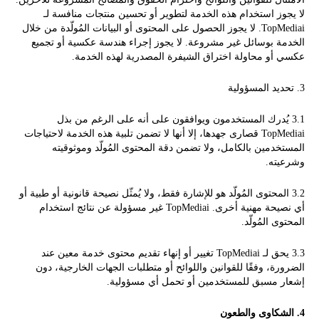
لا يجوز استخدام هذه الخدمة لتطوير أو تحسين منتجات منافسة لـ
TopMediai. لا يجوز الحصول على المحتوى أو البيانات المُولّدة من خلال
الخدمة بوسائل غير مشروعة. لا يجوز إجراء هندسة عكسية أو تجميع
عكسي أو محاولة اختراق الشيفرة المصدرية لهذه الخدمة.
3. تحديد المسؤولية
3.1 يُدرك المستخدمون ويوافقون على أنه على الرغم من بذل
TopMediai قصارى جهدها، إلا أنها لا تضمن تلبية هذه الخدمة لاحتياجات
المستخدمين بالكامل، ولا تضمن دقة المحتوى المُولّد وموثوقيته
وشرعيته.
3.2 المحتوى المُولّد هو للإشارة فقط، ولا يُمثّل نصيحة قانونية أو طبية أو
أي نصيحة مهنية أخرى. TopMediai غير مسؤولة عن نتائج استخدام
المحتوى المُولّد.
3.3 يحق لـ TopMediai تغيير أو إنهاء تقديم محتوى خدمة معين عند
الضرورة، وفقًا للقوانين واللوائح أو متطلبات الجهات الخارجية، دون
إشعار مسبق للمستخدمين أو تحمل أي مسؤولية.
4. الشكاوى والطعون