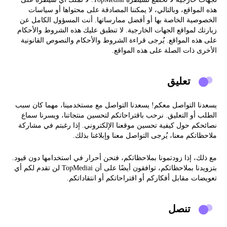
هذه المواقع، وبالتالي، لا يمكننا المصادقة على محتواها أو سياسات
الخصوصية الخاصة بها أو أفضل ممارساتها. أنت المسؤول الكامل عن
زيارتك لمواقع الجهات الخارجية. لا تنطبق عليك هذه الشروط والأحكام
على هذه المواقع. يُرجى قراءة الشروط والأحكام والنصوص القانونية
الأخرى ذات الصلة على هذه المواقع.
تعليق
يسعدنا التواصل معكم! يسعدنا التواصل مع مستخدمينا، مهما كان سبب
الطلب أو التعليق. نرحب باقتراحاتكم لتحسين منتجاتنا، ويسرنا سماع
نصائحكم حول كيفية تحسين موقعنا الإلكتروني. إذا رغبتم في مشاركة
ملاحظاتكم معنا، يُرجى التواصل معنا وإبلاغنا بذلك.
مع ذلك، إذا زودتمونا بملاحظاتكم، فنحن أحرار في استخدامها دون قيود.
بتزويدنا بملاحظاتكم، توافقون أيضًا على أن TopMediai لن تقدم لكم أي
تعويضات مقابل أفكاركم أو اقتراحاتكم أو انتقاداتكم.
تنصل