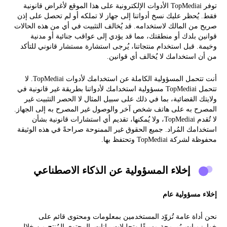
توفر TopMediai الأدوات الإلكترونية على هذا الموقع لأغراض قانونية
فقط. يُحظر عليك نسخ أدواتنا إلى جهاز لا تملكه أو لم تحصل على إذن
صريح من المالك لاستخدامه. قد يُخالف التثبيت في أي من هذه الحالات
قوانين بلدك أو منطقتك، مما قد يؤدي إلى عواقب جنائية أو مدنية
وخيمة. قبل استخدام منتجاتنا، يُرجى استشارة مستشار قانوني للتأكد
من أن استخدامك لا يُخالف أي قوانين.
أنت تتحمل المسؤولية الكاملة عن استخدامك لأدوات TopMediai. لا
تتحمل TopMediai مسؤولية استخدامك لأدواتنا بطريقة غير قانونية في
ولايتك القضائية، بما في ذلك على سبيل المثال لا الحصر التثبيت غير
المصرح به على هاتف شخص آخر والوصول غير المصرح به إلى الجهاز.
لا تُقدم TopMediai، ولا يُمكنها، تقديم أي استشارات قانونية بشأن
استخدامك المُراد. جميع الحقوق غير الممنوحة صراحةً في هذه الوثيقة
محفوظة لشركة TopMediai وتحتفظ بها.
إخلاء المسؤولية عن الذكاء الاصطناعي
إخلاء مسؤولية عام
نحن أداة عامة تُزوّد ​​المستخدمين بمعلومات ومحتوى قائم على
خوارزميات مُبرمجة مسبقًا وتحليلات بيانات. المحتوى المُنتج من خلال