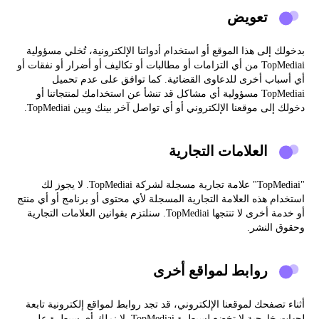
تعويض
بدخولك إلى هذا الموقع أو استخدام أدواتنا الإلكترونية، تُخلي مسؤولية
TopMediai من أي التزامات أو مطالبات أو تكاليف أو أضرار أو نفقات أو
أي أسباب أخرى للدعاوى القضائية. كما توافق على عدم تحميل
TopMediai مسؤولية أي مشاكل قد تنشأ عن استخدامك لمنتجاتنا أو
دخولك إلى موقعنا الإلكتروني أو أي تواصل آخر بينك وبين TopMediai.
العلامات التجارية
"TopMediai" علامة تجارية مسجلة لشركة TopMediai. لا يجوز لك
استخدام هذه العلامة التجارية المسجلة لأي محتوى أو برنامج أو أي منتج
أو خدمة أخرى لا تنتجها TopMediai. سنلتزم بقوانين العلامات التجارية
وحقوق النشر.
روابط لمواقع أخرى
أثناء تصفحك لموقعنا الإلكتروني، قد تجد روابط لمواقع إلكترونية تابعة
لجهات خارجية لا تخضع لسيطرة TopMediai. لا نملك أي سيطرة على