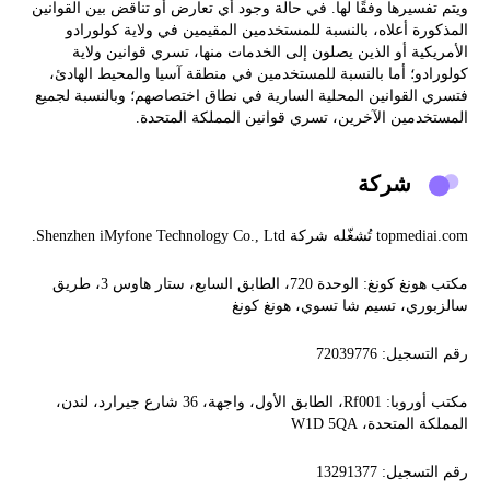
ويتم تفسيرها وفقًا لها. في حالة وجود أي تعارض أو تناقض بين القوانين
المذكورة أعلاه، بالنسبة للمستخدمين المقيمين في ولاية كولورادو
الأمريكية أو الذين يصلون إلى الخدمات منها، تسري قوانين ولاية
كولورادو؛ أما بالنسبة للمستخدمين في منطقة آسيا والمحيط الهادئ،
فتسري القوانين المحلية السارية في نطاق اختصاصهم؛ وبالنسبة لجميع
المستخدمين الآخرين، تسري قوانين المملكة المتحدة.
شركة
topmediai.com تُشغّله شركة Shenzhen iMyfone Technology Co., Ltd.
مكتب هونغ كونغ: الوحدة 720، الطابق السابع، ستار هاوس 3، طريق
سالزبوري، تسيم شا تسوي، هونغ كونغ
رقم التسجيل: 72039776
مكتب أوروبا: Rf001، الطابق الأول، واجهة، 36 شارع جيرارد، لندن،
المملكة المتحدة، W1D 5QA
رقم التسجيل: 13291377