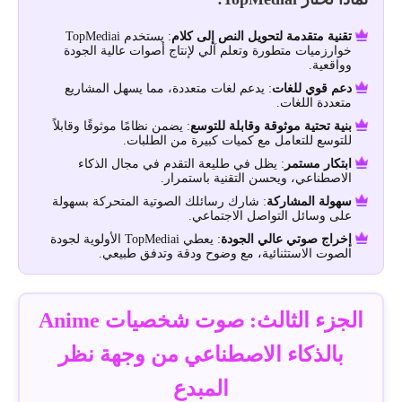
تقنية متقدمة لتحويل النص إلى كلام
: يستخدم TopMediai
خوارزميات متطورة وتعلم آلي لإنتاج أصوات عالية الجودة
وواقعية.
دعم قوي للغات
: يدعم لغات متعددة، مما يسهل المشاريع
متعددة اللغات.
بنية تحتية موثوقة وقابلة للتوسع
: يضمن نظامًا موثوقًا وقابلاً
للتوسع للتعامل مع كميات كبيرة من الطلبات.
ابتكار مستمر
: يظل في طليعة التقدم في مجال الذكاء
الاصطناعي، ويحسن التقنية باستمرار.
سهولة المشاركة
: شارك رسائلك الصوتية المتحركة بسهولة
على وسائل التواصل الاجتماعي.
إخراج صوتي عالي الجودة
: يعطي TopMediai الأولوية لجودة
الصوت الاستثنائية، مع وضوح ودقة وتدفق طبيعي.
الجزء الثالث: صوت شخصيات Anime
بالذكاء الاصطناعي من وجهة نظر
المبدع