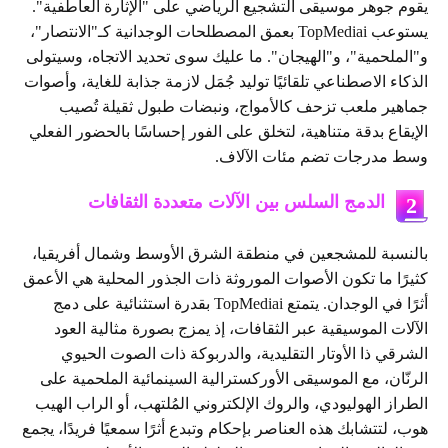
يقوم جوهر موسيقى التشجيع الرياضي على "الإثارة العاطفية".
يستوعب TopMediai بعمق المصطلحات الوجدانية كـ"الانتصار"،
و"الملحمية"، و"الهيجان". ما عليك سوى تحديد الاتجاه، وسيتولى
الذكاء الاصطناعي تلقائيًا توليد جُمَل لازمة جذابة للغاية، وأصوات
جماهير ملعب تزحف كالأمواج، ونبضات طبول ثقيلة تُصيب
الإيقاع بدقة متناهية، لتخلق على الفور إحساسًا بالحضور الفعلي
وسط مدرجات تضم مئات الآلاف.
الدمج السلس بين الآلات متعددة الثقافات
2
بالنسبة للمشجعين في منطقة الشرق الأوسط وشمال أفريقيا،
كثيرًا ما تكون الأصوات الموروثة ذات الجذور المحلية هي الأعمق
أثرًا في الوجدان. يتمتع TopMediai بقدرة استثنائية على دمج
الآلات الموسيقية عبر الثقافات، إذ يمزج بصورة مثالية العود
الشرقي ذا الأوتار التقليدية، والدربوكة ذات الصوت الحيوي
الرنّان، مع الموسيقى الأوركسترالية السينمائية الملحمية على
الطراز الهوليودي، والروك الإلكتروني المُلتهب، أو الراب الهيب
هوب، لتتشابك هذه العناصر بإحكام وتبدع أثرًا سمعيًا فريدًا، يجمع