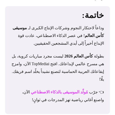
خاتمة:
وداعاً لاحتكار النجوم وشركات الإنتاج الكبرى لـ
موسيقى
كأس العالم
! في عصر الذكاء الاصطناعي، عادت قوة
الإبداع أخيراً إلى أيدي المشجعين الحقيقيين.
بطولة
كأس العالم 2026
ليست مجرد مباريات كروية، بل
هي مسرح عالمي لإبداعاتك. افتح TopMediai الآن، وامزج
إيقاعاتك العربية الحماسية لتصنع نشيداً يخلّد اسم فريقك.
يلّا!
👈 جرّب
مُولّد الموسيقى بالذكاء الاصطناعي
الآن،
واصنع أغاني رياضية تهز المدرجات في ثوانٍ!