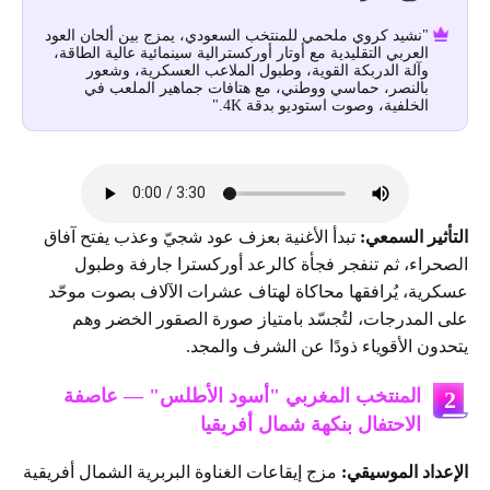
"نشيد كروي ملحمي للمنتخب السعودي، يمزج بين ألحان العود
العربي التقليدية مع أوتار أوركسترالية سينمائية عالية الطاقة،
وآلة الدربكة القوية، وطبول الملاعب العسكرية، وشعور
بالنصر، حماسي ووطني، مع هتافات جماهير الملعب في
الخلفية، وصوت استوديو بدقة 4K."
التأثير السمعي:
تبدأ الأغنية بعزف عود شجيّ وعذب يفتح آفاق
الصحراء، ثم تنفجر فجأة كالرعد أوركسترا جارفة وطبول
عسكرية، يُرافقها محاكاة لهتاف عشرات الآلاف بصوت موحّد
على المدرجات، لتُجسّد بامتياز صورة الصقور الخضر وهم
يتحدون الأقوياء ذودًا عن الشرف والمجد.
المنتخب المغربي "أسود الأطلس" — عاصفة
2
الاحتفال بنكهة شمال أفريقيا
الإعداد الموسيقي:
مزج إيقاعات الغناوة البربرية الشمال أفريقية