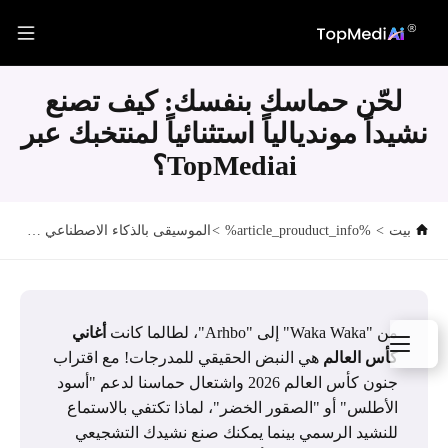
لحّن حماسك بنفسك: كيف تصنع
نشيداً مونديالياً استثنائياً لمنتخبك عبر
TopMediai؟
بيت
>
%article_prouduct_info%
>
الموسيقى بالذكاء الاصطناعي
>
لحّن حم
من "Waka Waka" إلى "Arhbo"، لطالما كانت
أغاني
كأس العالم
هي النبض الحقيقي للمدرجات! مع اقتراب
جنون كأس العالم 2026 واشتعال حماسنا لدعم "أسود
الأطلس" أو "الصقور الخضر"، لماذا تكتفي بالاستماع
للنشيد الرسمي بينما يمكنك صنع نشيدك التشجيعي