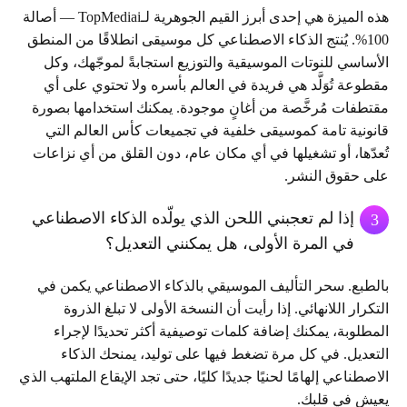
هذه الميزة هي إحدى أبرز القيم الجوهرية لـTopMediai — أصالة
100%. يُنتج الذكاء الاصطناعي كل موسيقى انطلاقًا من المنطق
الأساسي للنوتات الموسيقية والتوزيع استجابةً لموجّهك، وكل
مقطوعة تُوَلَّد هي فريدة في العالم بأسره ولا تحتوي على أي
مقتطفات مُرخَّصة من أغانٍ موجودة. يمكنك استخدامها بصورة
قانونية تامة كموسيقى خلفية في تجميعات كأس العالم التي
تُعدّها، أو تشغيلها في أي مكان عام، دون القلق من أي نزاعات
على حقوق النشر.
إذا لم تعجبني اللحن الذي يولّده الذكاء الاصطناعي
3
في المرة الأولى، هل يمكنني التعديل؟
بالطبع. سحر التأليف الموسيقي بالذكاء الاصطناعي يكمن في
التكرار اللانهائي. إذا رأيت أن النسخة الأولى لا تبلغ الذروة
المطلوبة، يمكنك إضافة كلمات توصيفية أكثر تحديدًا لإجراء
التعديل. في كل مرة تضغط فيها على توليد، يمنحك الذكاء
الاصطناعي إلهامًا لحنيًا جديدًا كليًا، حتى تجد الإيقاع الملتهب الذي
يعيش في قلبك.