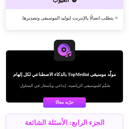
العيوب
يتطلب اتصالًا بالإنترنت لتوليد الموسيقى وتصديرها.
مولّد موسيقى TopMediai بالذكاء الاصطناعي لكل إلهام
صُمِّم للموسيقى الرياضية، إبداعي وبأسعار في المتناول.
جرّبه مجانًا
الجزء الرابع: الأسئلة الشائعة