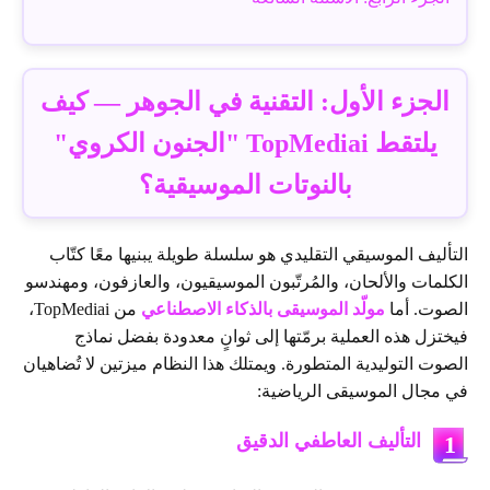
الجزء الأول: التقنية في الجوهر — كيف
يلتقط TopMediai "الجنون الكروي"
بالنوتات الموسيقية؟
التأليف الموسيقي التقليدي هو سلسلة طويلة يبنيها معًا كتّاب
الكلمات والألحان، والمُرتّبون الموسيقيون، والعازفون، ومهندسو
الصوت. أما
مولّد الموسيقى بالذكاء الاصطناعي
من TopMediai،
فيختزل هذه العملية برمّتها إلى ثوانٍ معدودة بفضل نماذج
الصوت التوليدية المتطورة. ويمتلك هذا النظام ميزتين لا تُضاهيان
في مجال الموسيقى الرياضية:
التأليف العاطفي الدقيق
1