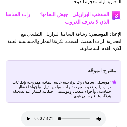
المغاربة ليلة معجزة الدوحة.
المنتخب البرازيلي "جيش السامبا" — راب السامبا
3
الذي لا يعرف الغروب
الإعداد الموسيقي:
رشاقة السامبا البرازيلي التقليدي مع
انفجارية الراب الحديث الصعب، تكريمًا لنيمار والحساسية الفنية
لكرة القدم السامباوية.
مقترح الموجّه
"موسيقى سامبا روك برازيلية عالية الطاقة ممزوجة بإيقاعات
تراب راب حديثة، مع صفارات، وباس ثقيل، وأجواء احتفالية
حماسية، وأجواء ملعب، وموسيقى احتفالية لنيمار عند تسجيله
هدفًا، وغناء رجالي قوي."