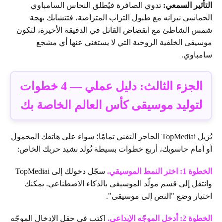
التأثير السمعي:
تدوي الصافرة فيُطلق النحاس السامباوي
الحماسي نيرانه مع طبول التراب المتراصة، فتتشابك بهجة
شمس الشاطئ مع انقضاض القاتل في الدقيقة الأخيرة، لتكون
موسيقى الخلفية الروحية التي لا يستغني عنها أي مشجع
سامباوي.
الجزء الثالث: دليل عملي — 4 خطوات
لتوليد موسيقى كأس العالم الخاصة بك
يُزيل TopMediai الحاجز التقني تمامًا؛ سواء على هاتفك المحمول
أو أمام حاسوبك، أربع خطوات بسيطة تُولد نشيد حربك الخاص:
الخطوة 1: اختر النمط الموسيقي.
سجّل دخولك إلى TopMediai
وانتقل إلى قسم مولّد الموسيقى بالذكاء الاصطناعي. يمكنك
اختيار وضع "النص إلى موسيقى".
الخطوة 2: أدخل الموجّه الإبداعي.
اكتب في حقل الإدخال الموجّه