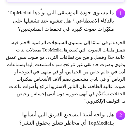
ما مستوى جودة الموسيقى التي يولّدها TopMediai
1
بالذكاء الاصطناعي؟ هل تتشوه عند تشغيلها على
مكبّرات صوت كبيرة في تجمعات المشجعين؟
الجودة ترقى تمامًا إلى مستوى السينجلات الرقمية الاحترافية.
تتميز ملفات الصوت التي يُصدرها TopMediai بمعدلات بتات
عالية جدًا وفصل واضح بين نطاقات التردد، مع صوت بيس عميق
وقوي وصوت حاد نقي غير مُزعج. سواء استمعت إليها بسماعات
أذن في عالم خاص من الحماس، أو في مقهى في الدوحة أو
الرياض أو في نادي مشجعين يضم آلاف الأشخاص بمكبرات
صوت عالية الطاقة، فإن التأثير الاستريو الرائع وأصوات قاعات
الحفلات ستُقدَّم في أبهى صورة، دون أدنى إحساس رخيص
بـ"التوليف الإلكتروني".
هل تواجه أغنية التشجيع الفريق التي أنشأتها
2
بـTopMediai أي مخاطر تتعلق بحقوق النشر؟