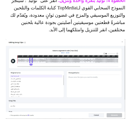
الخطوة 4: توليد بنقرة واحدة وتنزيل.
انقر على "توليد"؛ سيُنجز
النموذج السحابي القوي لـTopMediai كتابة الكلمات والتلحين
والتوزيع الموسيقي والمزج في غضون ثوانٍ معدودة، ويُقدّم لك
مباشرةً قطعتين موسيقيتين أصليتين بجودة عالية بلحنين
مختلفين، انقر للتنزيل وامتلكهما إلى الأبد.