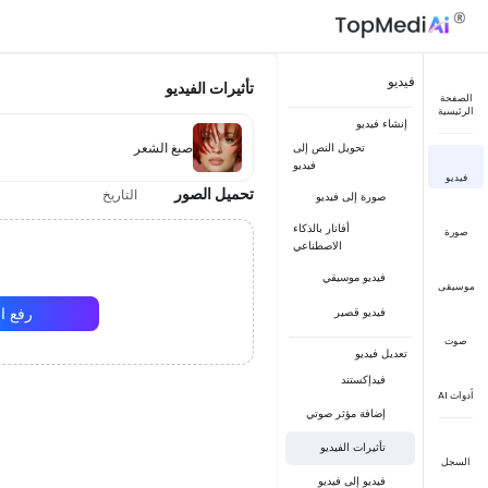
فيديو
تأثيرات الفيديو
الصفحة
الرئيسية
إنشاء فيديو
صبغ الشعر
تحويل النص إلى
فيديو
فيديو
تحميل الصور
التاريخ
صورة إلى فيديو
أفاتار بالذكاء
صورة
الاصطناعي
فيديو موسيقي
موسيقى
رفع ا
فيديو قصير
صوت
تعديل فيديو
فيدإكستند
أدوات AI
إضافة مؤثر صوتي
تأثيرات الفيديو
السجل
فيديو إلى فيديو