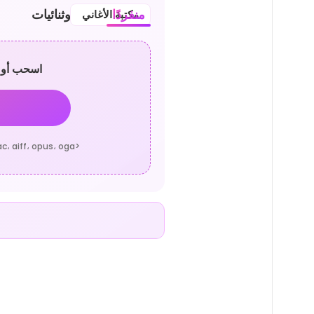
منفردًا
جوقة وثنائيات
مكتبة الأغاني
اسحب أو 
<20M، wav، mp3، m4a، ogg، flac، aac، aiff، opus، oga