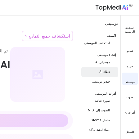
موسيقى
الصفحة
الرئيسية
استكشاف جميع النماذج
>
اكتشف
استكشف الموسيقى
تم ال
فيديو
إنشاء موسيقى
AI نموذج الصوت
موسيقى AI
صورة
غطاء AI
فيديو موسيقي
موسيقى
أدوات الموسيقى
صوت
صورة غنائية
الصوت إلى MIDI
أدوات AI
فاصل stems
جملة لحنية جذّابة
السجل