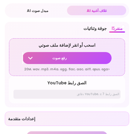
غلاف أغنية AI
مبدل صوت AI
منفردًا
جوقة وثنائيات
اسحب أو انقر لإضافة ملف صوتي
رفع صوت
<20M، wav، mp3، m4a، ogg، flac، aac، aiff، opus، oga
الصق رابط YouTube
إعدادات متقدمة